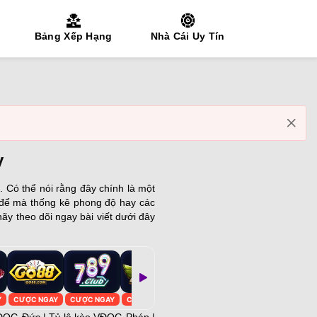
Bảng Xếp Hạng
Nhà Cái Uy Tín
y
c. Có thể nói rằng đây chính là một
u để mà thống kê phong độ hay các
hãy theo dõi ngay bài viết dưới đây
 NGAY
CƯỢC NGAY