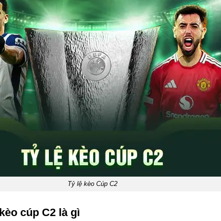
Tỷ lệ kèo Cúp C2
 kèo cúp C2 là gì