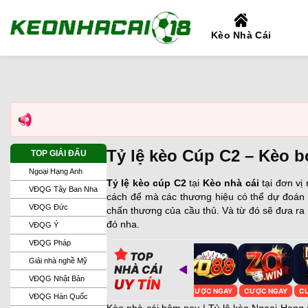
Bỏ
qua
Kèo Nhà Cái
nội
dung
Tỷ lệ kèo Cúp C2 – Kèo 
TOP GIẢI ĐẤU
Ngoại Hạng Anh
Tỷ lệ kèo cúp C2
tại
Kèo nhà cái
tại đơn vị 
VĐQG Tây Ban Nha
cách để mà các thương hiệu có thể dự đoán c
VĐQG Đức
chấn thương của cầu thủ. Và từ đó sẽ đưa ra nh
đó nha.
VĐQG Ý
VĐQG Pháp
TOP
Giải nhà nghề Mỹ
NHÀ CÁI
VĐQG Nhật Bản
UY TÍN
ỢC NGAY
CƯỢC NGAY
CƯỢC NGAY
CƯỢC NGAY
CƯỢC NGAY
CƯỢC NGAY
VĐQG Hàn Quốc