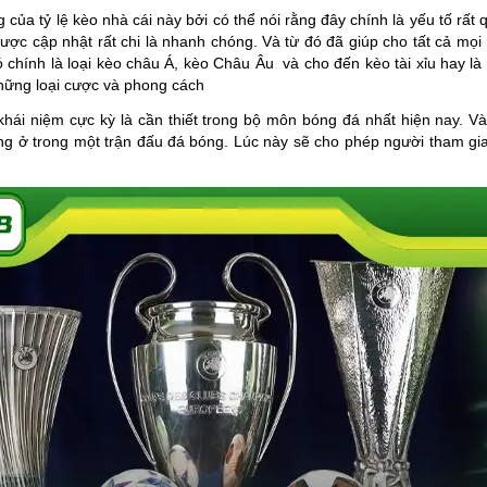
ủa tỷ lệ kèo nhà cái này bởi có thể nói rằng đây chính là yếu tố rất 
ợc cập nhật rất chi là nhanh chóng. Và từ đó đã giúp cho tất cả mọi 
 chính là loại kèo châu Á, kèo Châu Âu và cho đến kèo tài xỉu hay là
những loại cược và phong cách
khái niệm cực kỳ là cần thiết trong bộ môn bóng đá nhất hiện nay. Và
ng ở trong một trận đấu đá bóng. Lúc này sẽ cho phép người tham gia