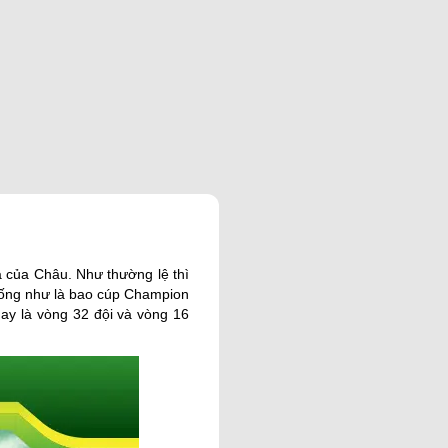
 của Châu. Như thường lệ thì
 giống như là bao cúp Champion
hay là vòng 32 đội và vòng 16