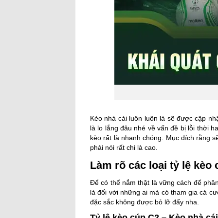
Kèo nhà cái luôn luôn là sẽ được cập nhật
là lo lắng đâu nhé về vấn đề bị lỗi thời h
kèo rất là nhanh chóng. Mục đích rằng s
phải nói rất chi là cao.
Làm rõ các loại tỷ lệ kèo
Để có thể nắm thật là vững cách để phân b
là đối với những ai mà có tham gia cá cượ
đặc sắc không được bỏ lỡ đấy nha.
Tỷ lệ kèo cúp C2 – Kèo nhà cá