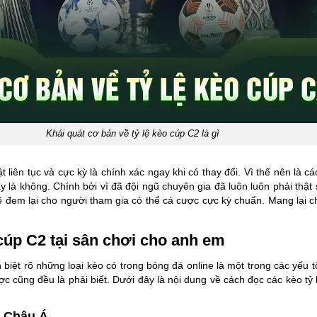
Khái quát cơ bản về tỷ lệ kèo cúp C2 là gì
 liên tục và cực kỳ là chính xác ngay khi có thay đổi. Vì thế nên là c
ay là không. Chính bởi vì đã đội ngũ chuyên gia đã luôn luôn phải thật 
ẽ đem lại cho người tham gia có thể cá cược cực kỳ chuẩn. Mang lại c
 cúp C2 tại sân chơi cho anh em
iệt rõ những loại kèo có trong bóng đá online là một trong các yếu tố 
c cũng đều là phải biết. Dưới đây là nội dung về cách đọc các kèo tỷ l
i Châu Á