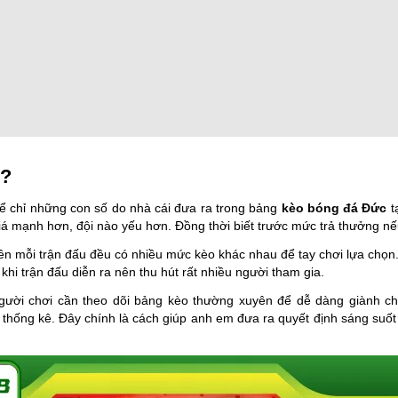
ì?
ể chỉ những con số do nhà cái đưa ra trong bảng
kèo bóng đá Đức
tạ
iá mạnh hơn, đội nào yếu hơn. Đồng thời biết trước mức trả thưởng n
nên mỗi trận đấu đều có nhiều mức kèo khác nhau để tay chơi lựa chọn
khi trận đấu diễn ra nên thu hút rất nhiều người tham gia.
người chơi cần theo dõi bảng kèo thường xuyên để dễ dàng giành ch
 thống kê. Đây chính là cách giúp anh em đưa ra quyết định sáng suốt 