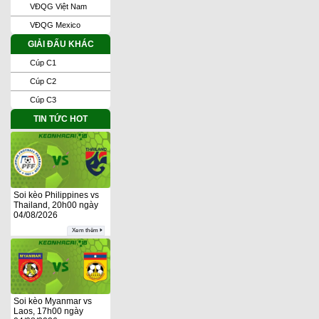
VĐQG Việt Nam
VĐQG Mexico
GIẢI ĐẤU KHÁC
Cúp C1
Cúp C2
Cúp C3
TIN TỨC HOT
Soi kèo Philippines vs
Thailand, 20h00 ngày
04/08/2026
Xem thêm
Soi kèo Myanmar vs
Laos, 17h00 ngày