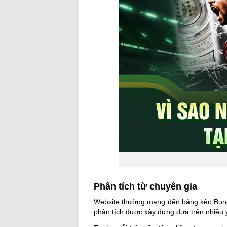
Phân tích từ chuyên gia
Website thường mang đến bảng kèo Bunde
phân tích được xây dựng dựa trên nhiều yế