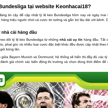
 Bundesliga tại website Keonhacai18?
áng tin cậy để cập nhật tỷ lệ kèo Bundesliga hôm nay và ngày mai 
àng triệu người chơi cá cược tin tưởng và gắn bó lâu dài với kênh. D
ừ nhà cái hàng đầu
theo dõi tỷ lệ kèo Bundesliga từ những
nhà cái uy tín
hàng đầu. Tất c
xỉu, phạt góc và nhiều loại cược đặc biệt khác đều được cập nhật theo
 giờ bóng lăn.
 giữa Bayern Munich và Dortmund, hệ thống sẽ hiển thị đầy đủ các tỷ
 đánh giá chính xác biến động thị trường và chọn đúng thời điểm để 