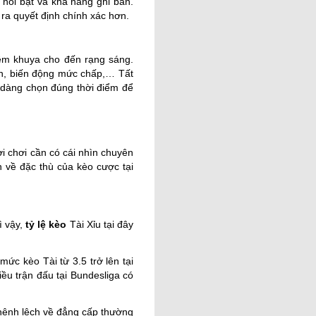
 nổi bật và khả năng ghi bàn.
ra quyết định chính xác hơn.
đêm khuya cho đến rạng sáng.
ến, biến động mức chấp,… Tất
ễ dàng chọn đúng thời điểm để
ời chơi cần có cái nhìn chuyên
 về đặc thù của kèo cược tại
ì vậy,
tỷ lệ kèo
Tài Xỉu tại đây
c kèo Tài từ 3.5 trở lên tại
ều trận đấu tại Bundesliga có
chênh lệch về đẳng cấp thường