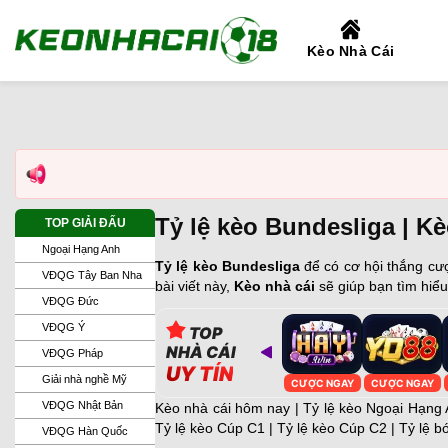
Bỏ
qua
Kèo Nhà Cái
nội
dung
Tỷ lệ kèo Bundesliga | 
TOP GIẢI ĐẤU
Ngoại Hạng Anh
Tỷ lệ kèo Bundesliga
để có cơ hội thắng cượ
VĐQG Tây Ban Nha
bài viết này,
Kèo nhà cái
sẽ giúp bạn tìm hiểu
VĐQG Đức
VĐQG Ý
TOP
NHÀ CÁI
VĐQG Pháp
UY TÍN
Giải nhà nghề Mỹ
CƯỢC NGAY
CƯỢC NGAY
VĐQG Nhật Bản
Kèo nhà cái
hôm nay |
Tỷ lệ kèo Ngoại Hạng
Tỷ lệ kèo Cúp C1
|
Tỷ lệ kèo Cúp C2
|
Tỷ lệ b
VĐQG Hàn Quốc