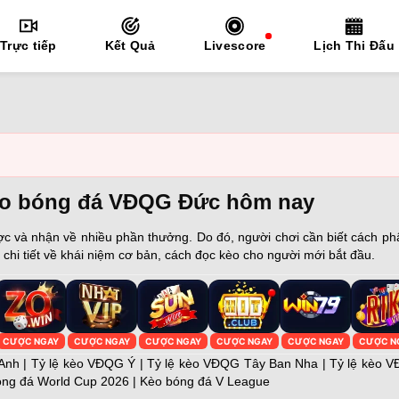
Trực tiếp
Kết Quả
Livescore
Lịch Thi Đấu
Kèo bóng đá VĐQG Đức hôm nay
c và nhận về nhiều phần thưởng. Do đó, người chơi cần biết cách phâ
 chi tiết về khái niệm cơ bản, cách đọc kèo cho người mới bắt đầu.
CƯỢC NGAY
CƯỢC NGAY
CƯỢC NGAY
CƯỢC NGAY
CƯỢC NGAY
CƯỢC N
 Anh
|
Tỷ lệ kèo VĐQG Ý
|
Tỷ lệ kèo VĐQG Tây Ban Nha
|
Tỷ lệ kèo 
óng đá World Cup 2026
|
Kèo bóng đá V League