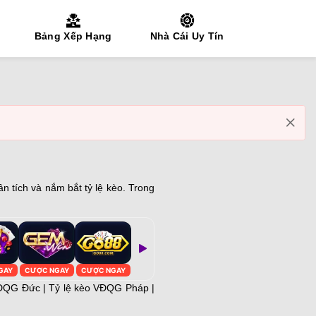
Bảng Xếp Hạng
Nhà Cái Uy Tín
n tích và nắm bắt tỷ lệ kèo. Trong
GAY
CƯỢC NGAY
CƯỢC NGAY
CƯỢC NGAY
CƯỢC NGAY
VĐQG Đức
|
Tỷ lệ kèo VĐQG Pháp
|