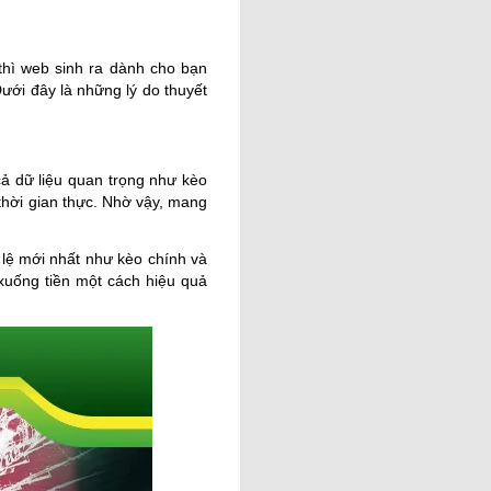
thì web sinh ra dành cho bạn
ưới đây là những lý do thuyết
ả dữ liệu quan trọng như kèo
 thời gian thực. Nhờ vậy, mang
 lệ mới nhất như kèo chính và
xuống tiền một cách hiệu quả