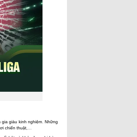
 gia giàu kinh nghiệm. Những
hơi chiến thuật,…