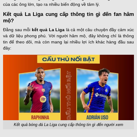
của các ông lớn, tạo ra nhiều biến động về tâm lý.
Kết quả La Liga cung cấp thông tin gì đến fan hâm
mộ?
Đằng sau mỗi
kết quả La Liga
là cả một câu chuyện đầy cảm xúc
và dữ liệu phong phú. Với người hâm mộ, đây không chỉ là thông
tin để theo dõi, mà còn mang lại nhiều lợi ích khác hàng đầu sau
đây:
Kết quả bóng đá La Liga cung cấp thông tin gì đến người xem