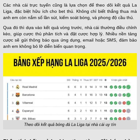
Các nhà cái trực tuyến cũng là lựa chọn để theo dõi kết quả La
Liga, đặc biệt hữu ích cho bet thủ. Không chỉ biết thắng thua mà
anh em còn nắm số lần sút, kiểm soát bóng, và phong độ cầu thủ.
Qua đó thì dựa vào kết quả vòng trước, nhà cái thường điều chỉnh
kèo, giúp cược thủ phân tích và đặt cược hợp lý. Nhiều nền tảng
cược sẽ gửi thông báo qua ứng dụng, email hoặc SMS, đảm bảo
anh em không bỏ lỡ diễn biến quan trọng.
Theo dõi kết quả bóng đá La Liga tại nhà cái uy tín