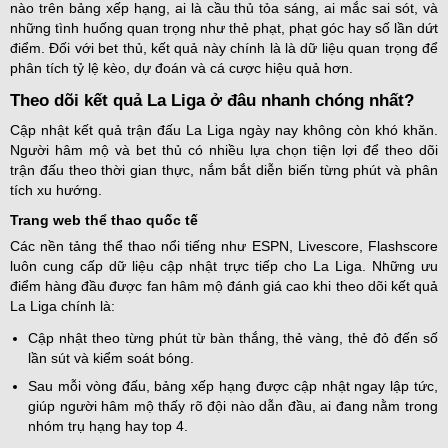
nào trên bảng xếp hạng, ai là cầu thủ tỏa sáng, ai mắc sai sót, và
những tình huống quan trọng như thẻ phạt, phạt góc hay số lần dứt
điểm. Đối với bet thủ, kết quả này chính là là dữ liệu quan trọng để
phân tích tỷ lệ kèo, dự đoán và cá cược hiệu quả hơn.
Theo dõi kết quả La Liga ở đâu nhanh chóng nhất?
Cập nhật kết quả trận đấu La Liga ngày nay không còn khó khăn.
Người hâm mộ và bet thủ có nhiều lựa chọn tiện lợi để theo dõi
trận đấu theo thời gian thực, nắm bắt diễn biến từng phút và phân
tích xu hướng.
Trang web thể thao quốc tế
Các nền tảng thể thao nổi tiếng như ESPN, Livescore, Flashscore
luôn cung cấp dữ liệu cập nhật trực tiếp cho La Liga. Những ưu
điểm hàng đầu được fan hâm mộ đánh giá cao khi theo dõi kết quả
La Liga chính là:
Cập nhật theo từng phút từ bàn thắng, thẻ vàng, thẻ đỏ đến số
lần sút và kiểm soát bóng.
Sau mỗi vòng đấu, bảng xếp hạng được cập nhật ngay lập tức,
giúp người hâm mộ thấy rõ đội nào dẫn đầu, ai đang nằm trong
nhóm trụ hạng hay top 4.