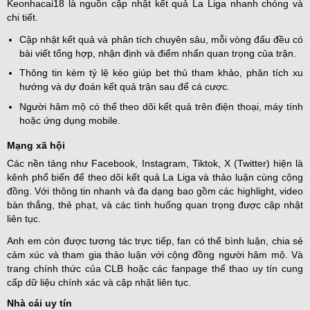
Keonhacai18 là nguồn cập nhật kết quả La Liga nhanh chóng và
chi tiết.
Cập nhật kết quả và phân tích chuyên sâu, mỗi vòng đấu đều có
bài viết tổng hợp, nhận định và điểm nhấn quan trọng của trận.
Thông tin kèm tỷ lệ kèo giúp bet thủ tham khảo, phân tích xu
hướng và dự đoán kết quả trận sau để cá cược.
Người hâm mộ có thể theo dõi kết quả trên điện thoại, máy tính
hoặc ứng dụng mobile.
Mạng xã hội
Các nền tảng như Facebook, Instagram, Tiktok, X (Twitter) hiện là
kênh phổ biến để theo dõi kết quả La Liga và thảo luận cùng cộng
đồng. Với thông tin nhanh và đa dạng bao gồm các highlight, video
bàn thắng, thẻ phạt, và các tình huống quan trọng được cập nhật
liên tục.
Anh em còn được tương tác trực tiếp, fan có thể bình luận, chia sẻ
cảm xúc và tham gia thảo luận với cộng đồng người hâm mộ. Và
trang chính thức của CLB hoặc các fanpage thể thao uy tín cung
cấp dữ liệu chính xác và cập nhật liên tục.
Nhà cái uy tín