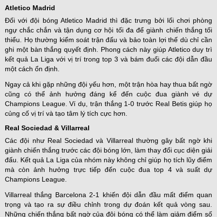
Atletico Madrid
Đối với đội bóng Atletico Madrid thì đặc trưng bởi lối chơi phòng
ngự chắc chắn và tận dụng cơ hội tối đa để giành chiến thắng tối
thiểu. Họ thường kiểm soát trận đấu và bảo toàn lợi thế dù chỉ cần
ghi một bàn thắng quyết định. Phong cách này giúp Atletico duy trì
kết quả La Liga với vị trí trong top 3 và bám đuổi các đội dẫn đầu
một cách ổn định.
Ngay cả khi gặp những đội yếu hơn, một trận hòa hay thua bất ngờ
cũng có thể ảnh hưởng đáng kể đến cuộc đua giành vé dự
Champions League. Ví dụ, trận thắng 1-0 trước Real Betis giúp họ
củng cố vị trí và tạo tâm lý tích cực hơn.
Real Sociedad & Villarreal
Các đội như Real Sociedad và Villarreal thường gây bất ngờ khi
giành chiến thắng trước các đội bóng lớn, làm thay đổi cục diện giải
đấu. Kết quả La Liga của nhóm này không chỉ giúp họ tích lũy điểm
mà còn ảnh hưởng trực tiếp đến cuộc đua top 4 và suất dự
Champions League.
Villarreal thắng Barcelona 2-1 khiến đội dẫn đầu mất điểm quan
trọng và tạo ra sự điều chỉnh trong dự đoán kết quả vòng sau.
Những chiến thắng bất ngờ của đội bóng có thể làm giảm điểm số