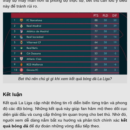
thấy sự may mắn hơn là phong độ thực sự, bet thủ cần lưu ý điều
này để tránh rủi ro.
Bet thủ nên chú gì gì khi xem kết quả bóng đá La Liga?
Kết luận
Kết quả La Liga
cập nhật thông tin rõ diễn biến từng trận và phong
độ các đội bóng. Những kết quả này giúp fan hâm mộ theo dõi cục
diện giải đấu và cung cấp thông tin quan trọng cho bet thủ. Nhờ đó,
người xem dễ dàng nắm bắt xu hướng và phân tích chính xác
kết
quả bóng đá
để dự đoán những vòng đấu tiếp theo.