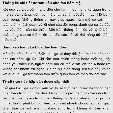
Thống kê chi tiết từ trận đấu cho fan hâm mộ
Kết quả La Liga
còn mang đến cho fan nhiều thống kê quan trọng
như số bàn thắng, kiến tạo, thẻ phạt, số lần dứt điểm hay tỷ lệ kiểm
soát bóng. Những thông tin này giúp người hâm mộ có cái nhìn
toàn diện khách quan về lối chơi của đội bóng, đánh giá sự áp đảo
hay yếu điểm cần cải thiện. Một trận thắng tối thiểu với tỷ lệ kiểm
soát bóng cao có thể khiến fan đặt câu hỏi về khả năng dứt điểm
hiệu quả.
Bảng xếp hạng La Liga đầy biến động
Mỗi trận đấu kết thúc, BXH La Liga lại thay đổi lập tức đảm bảo cho
anh em nắm kịp lúc. Chỉ cần một chiến thắng hoặc thất bại, đội
bóng yêu thích của người hâm mộ có thể vươn lên top 4 hoặc rơi
xuống sát nhóm trụ hạng. Chính sự biến động liên tục này khiến
kết quả La Liga trở thành tâm điểm quan tâm và theo dõi sát sao.
Tỷ số trực tiếp hấp dẫn được cập nhật
Kết quả La Liga
luôn đi kèm với tỷ số trực tiếp, được hệ thống cập
nhật theo từng phút thi đấu. Giúp cho người hâm mộ theo dõi trọn
vẹn diễn biến quan trọng, bàn thắng mở tỷ số, những pha gỡ hòa
nghẹt thở ở phút bù giờ. Việc cập nhật nhanh chóng tạo cảm giác
chân thực để anh em như đang sống trong không khí trên khán