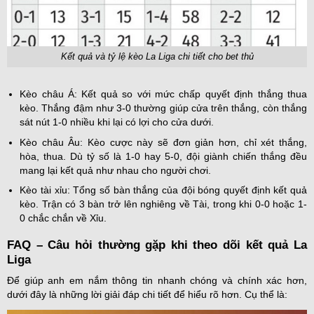
Kết quả và tỷ lệ kèo La Liga chi tiết cho bet thủ
Kèo châu Á: Kết quả so với mức chấp quyết định thắng thua
kèo. Thắng đậm như 3-0 thường giúp cửa trên thắng, còn thắng
sát nút 1-0 nhiều khi lại có lợi cho cửa dưới.
Kèo châu Âu: Kèo cược này sẽ đơn giản hơn, chỉ xét thắng,
hòa, thua. Dù tỷ số là 1-0 hay 5-0, đội giành chiến thắng đều
mang lại kết quả như nhau cho người chơi.
Kèo tài xỉu: Tổng số bàn thắng của đội bóng quyết định kết quả
kèo. Trận có 3 bàn trở lên nghiêng về Tài, trong khi 0-0 hoặc 1-
0 chắc chắn về Xỉu.
FAQ – Câu hỏi thường gặp khi theo dõi kết quả La
Liga
Để giúp anh em nắm thông tin nhanh chóng và chính xác hơn,
dưới đây là những lời giải đáp chi tiết để hiểu rõ hơn. Cụ thể là: