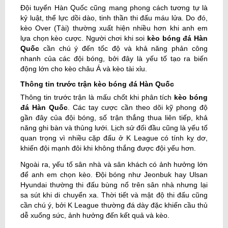
Đội tuyển Hàn Quốc cũng mang phong cách tương tự là
kỷ luật, thể lực dồi dào, tinh thần thi đấu máu lửa. Do đó,
kèo Over (Tài) thường xuất hiện nhiều hơn khi anh em
lựa chọn kèo cược. Người chơi khi soi
kèo bóng đá Hàn
Quốc
cần chú ý đến tốc độ và khả năng phản công
nhanh của các đội bóng, bởi đây là yếu tố tạo ra biến
động lớn cho kèo châu Á và kèo tài xỉu.
Thông tin trước trận kèo bóng đá Hàn Quốc
Thông tin trước trận là mấu chốt khi phân tích
kèo bóng
đá Hàn Quốc
. Các tay cược cần theo dõi kỹ phong độ
gần đây của đội bóng, số trận thắng thua liên tiếp, khả
năng ghi bàn và thủng lưới. Lịch sử đối đầu cũng là yếu tố
quan trọng vì nhiều cặp đấu ở K League có tính kỵ dơ,
khiến đội mạnh đôi khi không thắng được đội yếu hơn.
Ngoài ra, yếu tố sân nhà và sân khách có ảnh hưởng lớn
để anh em chọn kèo. Đội bóng như Jeonbuk hay Ulsan
Hyundai thường thi đấu bùng nổ trên sân nhà nhưng lại
sa sút khi di chuyển xa. Thời tiết và mật độ thi đấu cũng
cần chú ý, bởi K League thường đá dày đặc khiến cầu thủ
dễ xuống sức, ảnh hưởng đến kết quả và kèo.