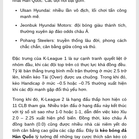
nhất Hàn Quốc. Các đội nổi bật gồm:
Ulsan Hyundai: nhiều lần vô địch, lối chơi tấn công
mạnh mẽ.
Jeonbuk Hyundai Motors: đội bóng giàu thành tích,
thường xuyên áp đảo odds châu Á.
Pohang Steelers: truyền thống lâu đời, phong cách
chắc chắn, cân bằng giữa công và thủ.
Đặc trưng của K-League 1 là sự cạnh tranh quyết liệt ở
nhóm đầu, khi các đội top trên có thực lực khá đồng đều.
Tỷ lệ bàn thắng trung bình mỗi trận thường ở mức 2.5 trở
lên, khiến kèo Tài (Over) được ưa chuộng. Trong khi đó,
kèo Handicap ở mức –0.5 hoặc –0.75 thường xuất hiện
khi các đội mạnh gặp đối thủ yếu hơn.
Trong khi đó, K-League 2 là hạng đấu thấp hơn hiện có
11 CLB tham gia. Nhiều trận đấu ở hạng đấu này kết thúc
với tỷ số sít sao như 1-0 hoặc 1-1, dẫn đến việc kèo Xỉu
2.0 – 2.25 xuất hiện phổ biến. Đồng thời, kèo châu Á
đồng banh (0.0) cũng được nhiều nhà cái niêm yết do
tính cân bằng cao giữa các cặp đấu. Đây là
kèo bóng đá
Hàn Quốc
lý tưởng để những tay cược thích săn kèo có