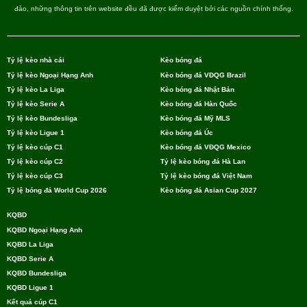
đảo, những thông tin trên website đều đã được kiểm duyệt bởi các nguồn chính thống.
Tỷ lệ kèo nhà cái
Kèo bóng đá
Tỷ lệ kèo Ngoại Hạng Anh
Kèo bóng đá VĐQG Brazil
Tỷ lệ kèo La Liga
Kèo bóng đá Nhật Bản
Tỷ lệ kèo Serie A
Kèo bóng đá Hàn Quốc
Tỷ lệ kèo Bundesliga
Kèo bóng đá Mỹ MLS
Tỷ lệ kèo Ligue 1
Kèo bóng đá Úc
Tỷ lệ kèo cúp C1
Kèo bóng đá VĐQG Mexico
Tỷ lệ kèo cúp C2
Tỷ lệ kèo bóng đá Hà Lan
Tỷ lệ kèo cúp C3
Tỷ lệ kèo bóng đá Việt Nam
Tỷ lệ bóng đá World Cup 2026
Kèo bóng đá Asian Cup 2027
KQBD
KQBD Ngoại Hạng Anh
KQBD La Liga
KQBD Serie A
KQBD Bundesliga
KQBD Ligue 1
Kết quả cúp C1