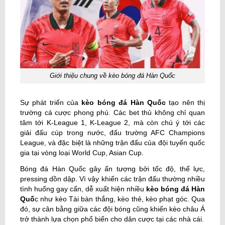
Giới thiệu chung về kèo bóng đá Hàn Quốc
Sự phát triển của
kèo bóng đá Hàn Quốc
tạo nên thị
trường cá cược phong phú. Các bet thủ không chỉ quan
tâm tới K-League 1, K-League 2, mà còn chú ý tới các
giải đấu cúp trong nước, đấu trường AFC Champions
League, và đặc biệt là những trận đấu của đội tuyển quốc
gia tại vòng loại World Cup, Asian Cup.
Bóng đá Hàn Quốc gây ấn tượng bởi tốc độ, thể lực,
pressing dồn dập. Vì vậy khiến các trận đấu thường nhiều
tình huống gay cấn, dễ xuất hiện nhiều
kèo bóng đá Hàn
Quố
c như kèo Tài bàn thắng, kèo thẻ, kèo phạt góc. Qua
đó, sự cân bằng giữa các đội bóng cũng khiến kèo châu Á
trở thành lựa chọn phổ biến cho dân cược tại các nhà cái.