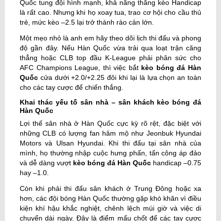
Quốc tung đội hình mạnh, khả năng thắng kèo Handicap
là rất cao. Nhưng khi họ xoay tua, trao cơ hội cho cầu thủ
trẻ, mức kèo –2.5 lại trở thành rào cản lớn.
Một mẹo nhỏ là anh em hãy theo dõi lịch thi đấu và phong
độ gần đây. Nếu Hàn Quốc vừa trải qua loạt trận căng
thẳng hoặc CLB top đầu K-League phải phân sức cho
AFC Champions League, thì việc bắt
kèo bóng đá Hàn
Quốc
cửa dưới +2.0/+2.25 đôi khi lại là lựa chọn an toàn
cho các tay cược để chiến thắng.
Khai thác yếu tố sân nhà – sân khách kèo bóng đá
Hàn Quốc
Lợi thế sân nhà ở Hàn Quốc cực kỳ rõ rệt, đặc biệt với
những CLB có lượng fan hâm mộ như Jeonbuk Hyundai
Motors và Ulsan Hyundai. Khi thi đấu tại sân nhà của
mình, họ thường nhập cuộc hưng phấn, tấn công áp đảo
và dễ dàng vượt
kèo bóng đá Hàn Quốc
handicap –0.75
hay –1.0.
Còn khi phải thi đấu sân khách ở Trung Đông hoặc xa
hơn, các đội bóng Hàn Quốc thường gặp khó khăn vì điều
kiện khí hậu khắc nghiệt, chênh lệch múi giờ và việc di
chuyển dài ngày. Đây là điểm mấu chốt để các tay cược