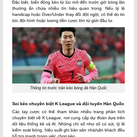
Đặc biệt, biến động kèo từ lúc mở đến trước giờ bóng lăn
thường ẩn chứa nhiều tín hiệu quan trọng. Nếu tỷ lệ
handicap hoặc Over/Under thay đổi đột ngột, có thể do tin
tức đội hình hoặc lượng tiền cược lớn từ giới đầu tư.
Thông tin trước trận kèo bóng đá Hàn Quốc
Soi kèo chuyên biệt K League và đội tuyển Hàn Quốc
Các tay cược có thể tham khảo nhiều trang phân tích
chuyên biệt về K League, nơi cung cấp dự đoán dựa trên
dữ liệu thống kê và AI. Những chỉ số như số cú sút, tỷ lệ
kiểm soát bóng, hiệu suất ghi bàn sân nhà/sân khách đều
hỗ trợ mạnh trong việc chọn kèo.