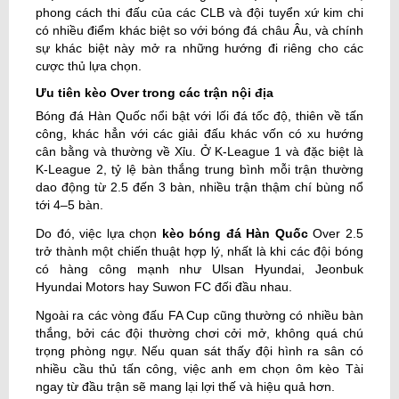
phong cách thi đấu của các CLB và đội tuyển xứ kim chi
có nhiều điểm khác biệt so với bóng đá châu Âu, và chính
sự khác biệt này mở ra những hướng đi riêng cho các
cược thủ lựa chọn.
Ưu tiên kèo Over trong các trận nội địa
Bóng đá Hàn Quốc nổi bật với lối đá tốc độ, thiên về tấn
công, khác hẳn với các giải đấu khác vốn có xu hướng
cân bằng và thường về Xỉu. Ở K-League 1 và đặc biệt là
K-League 2, tỷ lệ bàn thắng trung bình mỗi trận thường
dao động từ 2.5 đến 3 bàn, nhiều trận thậm chí bùng nổ
tới 4–5 bàn.
Do đó, việc lựa chọn
kèo bóng đá Hàn Quốc
Over 2.5
trở thành một chiến thuật hợp lý, nhất là khi các đội bóng
có hàng công mạnh như Ulsan Hyundai, Jeonbuk
Hyundai Motors hay Suwon FC đối đầu nhau.
Ngoài ra các vòng đấu FA Cup cũng thường có nhiều bàn
thắng, bởi các đội thường chơi cởi mở, không quá chú
trọng phòng ngự. Nếu quan sát thấy đội hình ra sân có
nhiều cầu thủ tấn công, việc anh em chọn ôm kèo Tài
ngay từ đầu trận sẽ mang lại lợi thế và hiệu quả hơn.