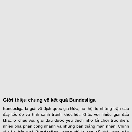
Giới thiệu chung về kết quả Bundesliga
Bundesliga là giải vô địch quốc gia Đức, nơi hội tụ những trận cầu
đầy tốc độ và tính cạnh tranh khốc liệt. Khác với nhiều giải đấu
khác ở châu Âu, giải đấu được yêu thích nhờ lối chơi trực diện,
nhiều pha phản công nhanh và những bàn thắng mãn nhãn. Chính