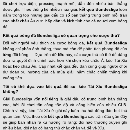
lối chơi trực diện, pressing mạnh mẽ, dẫn đến nhiều bàn thắng
được ghi. Theo thống kê nhiều mùa giải,
kết quả Bundesliga
luôn
nằm trong top những giải đấu có số bàn thắng trung bình mỗi trận
cao nhất châu Âu cực hấp dẫn và kịch tính cho cả người xem bóng
đá.
Kết quả bóng đá Bundesliga có quan trọng cho cược thủ?
Đối với người yêu thích cá cược bóng đá,
kết quả Bundesliga
không chỉ phản ánh thắng, thua mà còn để phân tích phong độ của
từng đội bóng,.. Dựa trên dữ liệu này, các cược thủ có thể dễ dàng
đưa ra quyết định chính xác hơn khi chọn kèo châu Á, kèo Tài Xỉu
hoặc kèo châu Âu. Cập nhật kết quả đều đặn cũng giúp người chơi
dự đoán xu hướng của cả mùa giải, nắm chắc chiến thắng khi
xuống tiền.
Tôi có thể dựa vào kết quả để soi kèo Tài Xỉu Bundesliga
không?
Giải Bundesliga vốn nổi tiếng là giải đấu có trung bình bàn thắng
cao, bởi lối chơi tấn công tốc độ và cống hiến của nhiều CLB.
Chính vì vậy, kèo Tài Xỉu ở giải này luôn thu hút đông đảo bet thủ
quan tâm. Việc theo dõi
kết quả Bundesliga
các trận đấu gần đây
sẽ giúp bạn nhận ra xu hướng rõ ràng: đội nào thường xuyên ghi
nhiều bàn, đội nào có hàng thủ chắc chắn và dễ về Xỉu.