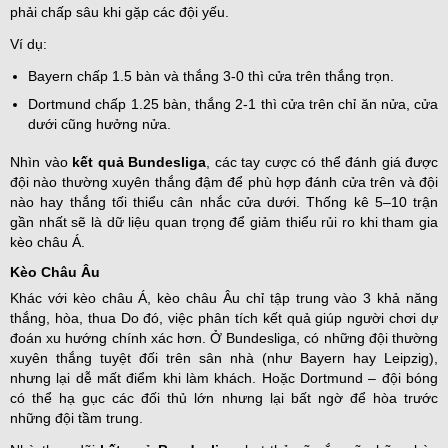
phải chấp sâu khi gặp các đội yếu.
Ví dụ:
Bayern chấp 1.5 bàn và thắng 3-0 thì cửa trên thắng trọn.
Dortmund chấp 1.25 bàn, thắng 2-1 thì cửa trên chỉ ăn nửa, cửa
dưới cũng hưởng nửa.
Nhìn vào
kết quả Bundesliga
, các tay cược có thể đánh giá được
đội nào thường xuyên thắng đậm để phù hợp đánh cửa trên và đội
nào hay thắng tối thiểu cân nhắc cửa dưới. Thống kê 5–10 trận
gần nhất sẽ là dữ liệu quan trọng để giảm thiểu rủi ro khi tham gia
kèo châu Á.
Kèo Châu Âu
Khác với kèo châu Á, kèo châu Âu chỉ tập trung vào 3 khả năng
thắng, hòa, thua Do đó, việc phân tích kết quả giúp người chơi dự
đoán xu hướng chính xác hơn. Ở Bundesliga, có những đội thường
xuyên thắng tuyệt đối trên sân nhà (như Bayern hay Leipzig),
nhưng lại dễ mất điểm khi làm khách. Hoặc Dortmund – đội bóng
có thể hạ gục các đối thủ lớn nhưng lại bất ngờ để hòa trước
những đội tầm trung.