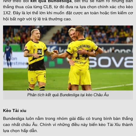
Nhờ theo dõi
kết quả Bundesliga
, bet thủ sẽ nắm rõ những bàn
thắng thua của từng CLB, từ đó đưa ra lựa chọn chính xác cho kèo
1X2. Đây là lợi thế lớn khi muốn đặt cược an toàn hoặc tìm kiếm cơ
hội bất ngờ với tỷ lệ trả thưởng cao.
Phân tích kết quả Bundesliga tại kèo Châu Âu
Kèo Tài xỉu
Bundesliga luôn nằm trong nhóm giải đấu có trung bình bàn thắng
cao nhất châu Âu. Chính vì những điều này biến kèo Tài Xỉu thành
lựa chọn hấp dẫn.