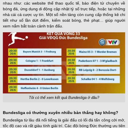
nhau như: các website thể thao quốc tế, báo điện tử chuyên về
bóng đá, ứng dụng di động cập nhật tỷ số trực tiếp, hoặc tại những
nhà cái cá cược uy tín. Một số nền tảng còn cung cấp thống kê chi
tiết như số lần dứt điểm, kiểm soát bóng, thẻ phạt… giúp người
xem nắm bắt toàn cảnh trận đấu.
Tôi có thể xem kết quả Bundesliga ở đâu?
Bundesliga có thường xuyên nhiều bàn thắng hay không?
Bundesliga từ lâu đã nổi tiếng là giải đấu có lối đá tấn công cởi mở,
tốc độ cao và rất giàu tính giải trí. Các đội bóng Đức thường ưu tiên