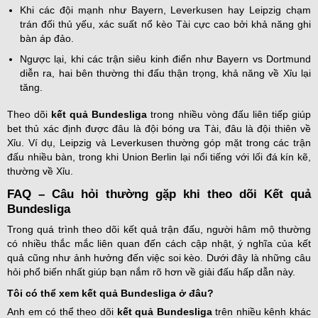
Khi các đội mạnh như Bayern, Leverkusen hay Leipzig chạm
trán đối thủ yếu, xác suất nổ kèo Tài cực cao bởi khả năng ghi
bàn áp đảo.
Ngược lại, khi các trận siêu kinh điển như Bayern vs Dortmund
diễn ra, hai bên thường thi đấu thận trọng, khả năng về Xỉu lại
tăng.
Theo dõi
kết quả Bundesliga
trong nhiều vòng đấu liên tiếp giúp
bet thủ xác định được đâu là đội bóng ưa Tài, đâu là đội thiên về
Xỉu. Ví dụ, Leipzig và Leverkusen thường góp mặt trong các trận
đấu nhiều bàn, trong khi Union Berlin lại nổi tiếng với lối đá kín kẽ,
thường về Xỉu.
FAQ – Câu hỏi thường gặp khi theo dõi Kết quả
Bundesliga
Trong quá trình theo dõi kết quả trận đấu, người hâm mộ thường
có nhiều thắc mắc liên quan đến cách cập nhật, ý nghĩa của kết
quả cũng như ảnh hưởng đến việc soi kèo. Dưới đây là những câu
hỏi phổ biến nhất giúp bạn nắm rõ hơn về giải đấu hấp dẫn này.
Tôi có thể xem kết quả Bundesliga ở đâu?
Anh em có thể theo dõi
kết quả Bundesliga
trên nhiều kênh khác