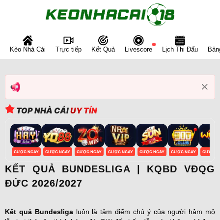
Bỏ
qua
nội
dung
Kèo Nhà Cái
Kết Quả
Lịch Thi Đấu
Bản
Trực tiếp
Livescore
TOP NHÀ CÁI
UY TÍN
CƯỢC NGAY
CƯỢC NGAY
CƯỢC NGAY
CƯỢC NGAY
CƯỢC NGAY
CƯỢC NGAY
CƯỢC N
KẾT QUẢ BUNDESLIGA | KQBD VĐQG
ĐỨC 2026/2027
Kết quả Bundesliga
luôn là tâm điểm chú ý của người hâm mộ