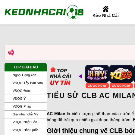
Bỏ
qua
Kèo Nhà Cái
nội
dung
TOP GIẢI ĐẤU
TOP
Ngoại Hạng Anh
NHÀ CÁI
UY TÍN
VĐQG Tây Ban Nha
CƯỢC NGAY
CƯỢC NGAY
VĐQG Đức
TIỂU SỬ CLB AC MIL
VĐQG Ý
VĐQG Pháp
AC Milan
là biểu tượng thể thao của nước Ý 
Giải nhà nghề Mỹ
bóng đã trải qua nhiều giai đoạn thăng trầm. B
VĐQG Nhật Bản
Giới thiệu chung về CLB bó
VĐQG Hàn Quốc