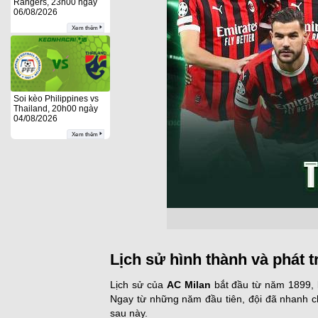
Rangers, 23h00 ngày
06/08/2026
Xem thêm
Soi kèo Philippines vs
Thailand, 20h00 ngày
04/08/2026
Xem thêm
Lịch sử hình thành và phát 
Lịch sử của
AC Milan
bắt đầu từ năm 1899, k
Ngay từ những năm đầu tiên, đội đã nhanh ch
sau này.