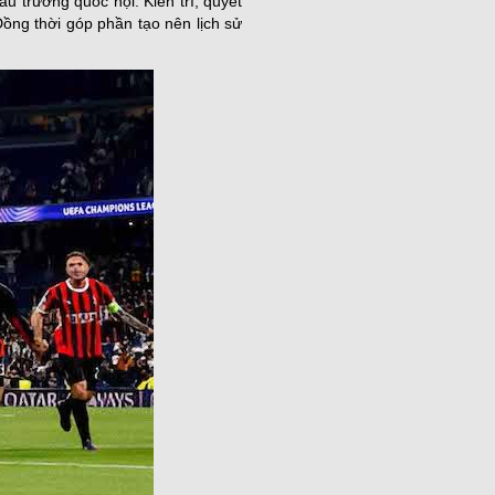
u trường quốc nội. Kiên trì, quyết
ồng thời góp phần tạo nên lịch sử