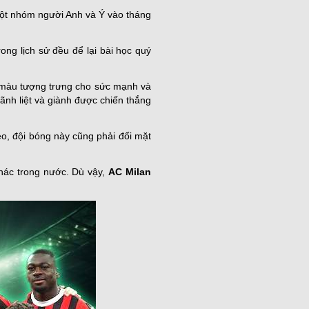
một nhóm người Anh và Ý vào tháng
ong lịch sử đều để lại bài học quý
2 màu tượng trưng cho sức mạnh và
nh liệt và giành được chiến thắng
eo, đội bóng này cũng phải đối mặt
khác trong nước. Dù vậy,
AC Milan