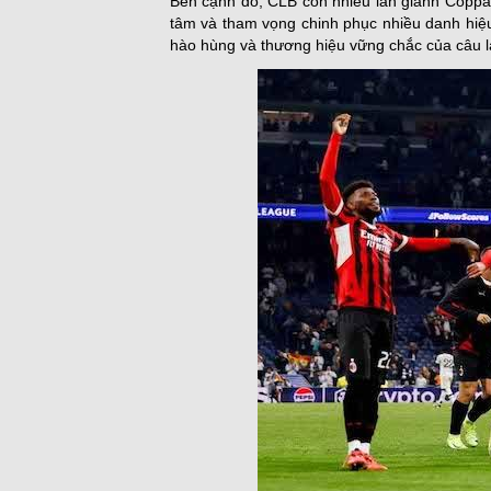
Bên cạnh đó, CLB còn nhiều lần giành Coppa I
tâm và tham vọng chinh phục nhiều danh hiệu
hào hùng và thương hiệu vững chắc của câu l