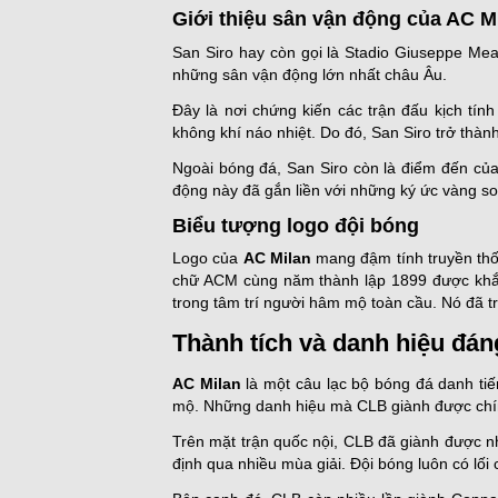
Giới thiệu sân vận động của AC M
San Siro hay còn gọi là Stadio Giuseppe Me
những sân vận động lớn nhất châu Âu.
Đây là nơi chứng kiến các trận đấu kịch tín
không khí náo nhiệt. Do đó, San Siro trở thàn
Ngoài bóng đá, San Siro còn là điểm đến của
động này đã gắn liền với những ký ức vàng so
Biểu tượng logo đội bóng
Logo của
AC Milan
mang đậm tính truyền thốn
chữ ACM cùng năm thành lập 1899 được khắc 
trong tâm trí người hâm mộ toàn cầu. Nó đã t
Thành tích và danh hiệu đán
AC Milan
là một câu lạc bộ bóng đá danh tiế
mộ. Những danh hiệu mà CLB giành được chính
Trên mặt trận quốc nội, CLB đã giành được nh
định qua nhiều mùa giải. Đội bóng luôn có lối