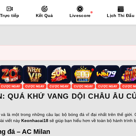
Trực tiếp
Kết Quả
Livescore
Lịch Thi Đấu
CƯỢC NGAY
CƯỢC NGAY
CƯỢC NGAY
CƯỢC NGAY
CƯỢC NGAY
CƯỢC N
AN: QUÁ KHỨ VANG DỘI CHÂU ÂU C
và là một trong những câu lạc bộ bóng đá vĩ đại nhất trên thế giới. 
ài viết này
Keonhacai18
sẽ giúp bạn hiểu hơn về toàn bộ hành trình l
ng đá – AC Milan