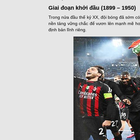
Giai đoạn khởi đầu (1899 – 1950)
Trong nửa đầu thế kỷ XX, đội bóng đã sớm có
nền tảng vững chắc để vươn lên mạnh mẽ hơn 
định bản lĩnh riêng.