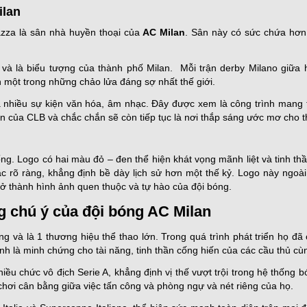
ilan
azza là sân nhà huyền thoại của
AC Milan
. Sân này có sức chứa hơn
h và là biểu tượng của thành phố Milan. Mỗi trận derby Milano giữa 
h một trong những chảo lửa đáng sợ nhất thế giới.
 nhiều sự kiện văn hóa, âm nhạc. Đây được xem là công trình mang 
n của CLB và chắc chắn sẽ còn tiếp tục là nơi thắp sáng ước mơ cho th
g. Logo có hai màu đỏ – đen thể hiện khát vọng mãnh liệt và tinh th
rõ ràng, khẳng định bề dày lịch sử hơn một thế kỷ. Logo này ngoài 
rở thành hình ảnh quen thuộc và tự hào của đội bóng.
g chú ý của đội bóng AC Milan
ng và là 1 thương hiệu thể thao lớn. Trong quá trình phát triển họ đ
 là minh chứng cho tài năng, tinh thần cống hiến của các cầu thủ cù
iều chức vô địch Serie A, khẳng định vị thế vượt trội trong hệ thống
 chơi cân bằng giữa việc tấn công và phòng ngự và nét riêng của họ.